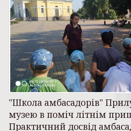
"Школа амбасадорів" Прил
музею в поміч літнім при
Практичний досвід амбас