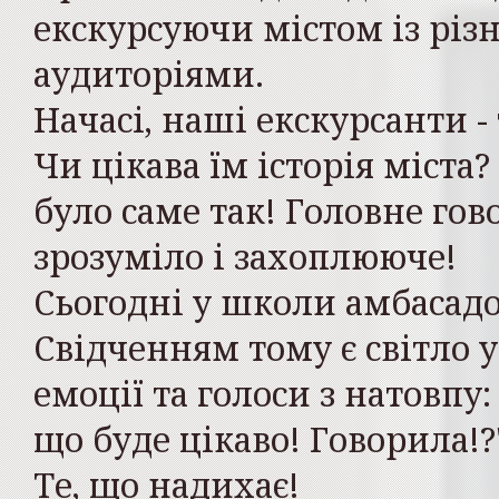
екскурсуючи містом із рі
аудиторіями.
Начасі, наші екскурсанти -
Чи цікава їм історія міста
було саме так! Головне гов
зрозуміло і захоплююче!
Сьогодні у школи амбасадо
Свідченням тому є світло у
емоції та голоси з натовпу:
що буде цікаво! Говорила!?
Те, що надихає!