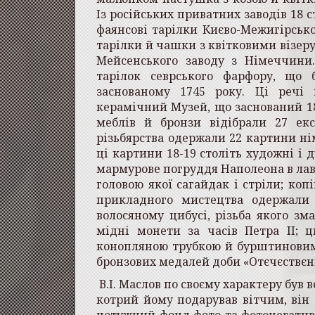
Із російських приватних заводів 18 с
фаянсові тарілки Києво-Межигірськог
тарілки й чашки з квітковими візер
Мейсенського заводу з Німеччини
тарілок севрського фарфору, що 
заснованому 1745 року. Ці речі 
керамічний Музей, що заснований 180
меблів й бронзи відібрали 27 екс
різьбярства одержали 22 картини нім
ці картини 18-19 століть художні і д
мармурове погруддя Наполеона в лав
головою якої сагайдак і стріли; коп
прикладного мистецтва одержали 
волосяному цибусі, різьба якого зма
мідні монети за
часів Петра ІІ; 
конопляною трубкою й бурштиновим 
бронзових медалей доби «Отєчєствєнн
В.І. Маслов по своєму характеру був
котрий йому подарував вітчим, він
потужний фонд фото та фотонегатив