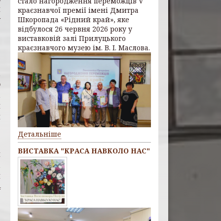
стало нагородження переможців
V
и
краєзнавчої премії імені Дмитра
у
Шкоропада «Рідний край»
, яке
відбулося
26 червня 2026 року
у
виставковій залі Прилуцького
о
краєзнавчого музею ім. В. І. Маслова.
і
ю
,
й
я
Детальніше
.
ВИСТАВКА "КРАСА НАВКОЛО НАС"
и
і
й
4
.