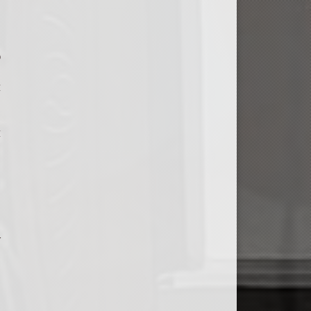
о
и
и
.
.
у