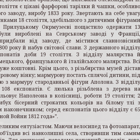
толіття є цікаві фарфорові тарілки й чашки, особлив
о заводу, виробу 1833 року. Звертають на себе уваг
унками 18 століття, здебільшого з дитячими фігурам
. Прилуцькому Окрмузеєві пощастило одержати 1
були вироблені на Севрському заводі у Франції
придбали від заводу, де містився славнозвісни
0 року й набув світової слави. З державного відділ
понатів доби 19 століття. З відділу малярства 
ецького, французького й італійського малярства. Вс
уже коштовні. Крім цього, з різьбярства музей діста
ровому вінку; мармурову постать сплячої дитини, пі
ію з мармуру стародавньої фігури Аполона. З відділ
108 експонатів. Є люлька різьблена з дерева н
льовує Наполеона в колісниці, роботи 19 століття; 
цибух бісерний строкатих кольорів на білому тлі 
наконечником; серед експонатів цього відділу є 6
ой Войни 1812 года»”.
 великим ентузіастом. Маючи велосипед та фотоапарат
 об’їздив всі навколишні села, створивши тим сами
ів. Для зручності наведемо неповний перелік того