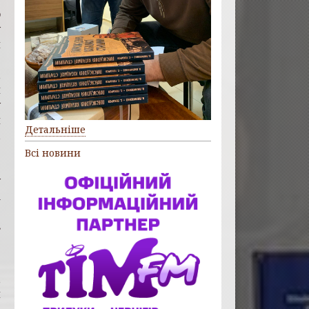
о
у
и
3
,
й
у
й
Детальніше
і
в
Всі новини
д
у
а
2
з
5
,
м
,