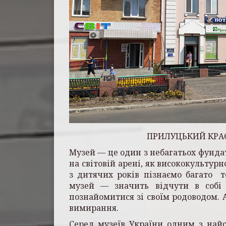
ПРИЛУЦЬКИЙ КРАЄ
Музей — це один з небагатьох фундат
на світовій арені, як висококультурн
з дитячих років пізнаємо багато т
музей
—
значить відчути в собі 
познайомитися зі своїм родоводом. А
вимирання.
Серед музеїв України одним з най