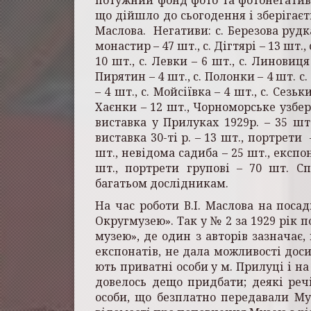
що дійшло до сьогодення і зберігаєт
Маслова. Негативи: с. Березова рудк
монастир – 47 шт., с. Дігтярі – 13 шт., 
10 шт., с. Левки – 6 шт., с. Линовиця
Пирятин – 4 шт., с. Полонки – 4 шт. с.
– 4 шт., с. Мойсіївка – 4 шт., с. Сезьк
Хаєнки – 12 шт., Чорноморське узбере
виставка у Прилуках 1929р. – 35 шт.,
виставка 30-ті р. – 13 шт., портрети
шт., невідома садиба – 25 шт., експо
шт., портрети групові – 70 шт. С
багатьом дослідникам.
На час роботи В.І. Маслова на пос
Округмузею». Так у № 2 за 1929 рік п
музею», де один з авторів зазначає
експонатів, не дала можливості дос
ють приватні особи у м. Прилуці і на
довелось дещо придбати; деякі реч
особи, що безплатно пере­давали Му