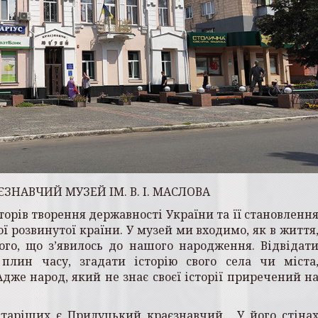
ЗНАВЧИЙ МУЗЕЙ ІМ. В. І. МАСЛОВА
орів творення державності України та її становленн
ої розвинутої країни. У музей ми входимо, як в життя
ого, що з’явилось до нашого народження. Відвідат
плин часу, згадати історію свого села чи міста
дже народ, який не знає своєї історії приречений н
старіших є Прилуцький краєзнавчий. У його стіна