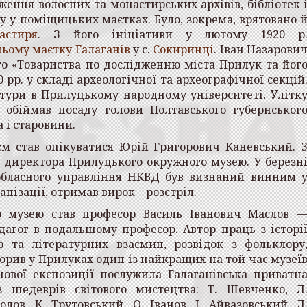
ення волосних та монастирських архівів, бібліотек 
у у поміщицьких маєтках. Було, зокрема, врятовано 
астиря
. З його ініціативи у лютому 1920 р
ньому маєтку
Галаганів
у с.
Сокиринці
. Іван Назарови
го «Товариства по дослідженню міста Прилук та йог
 рр. у складі археологічної та археографічної секцій
атури в Прилуцькому народному університеті. Улітк
 обіймав посаду голови Полтавського губернськог
 і старовини.
еєм став опікуватися Юрій Григорович Каневський. 
 директора Прилуцького окружного музею. У березн
обласного управління НКВД був визнаний винним 
анізації, отримав вирок – розстріл.
о музею став професо­р Василь Іванович Маслов
едагог в подальшому професор.
Автор праць з історі
р та літературних взаємин, розвідок з фольклору
творив у При­луках один із найкращих на той час музеї
нової експозиції послужила Галаганівська приватн
з шедеврів світового мистецтва: Т. Шевченко, Л
лов, К. Трутовський, О. Іванов, І. Айвазовський, Л