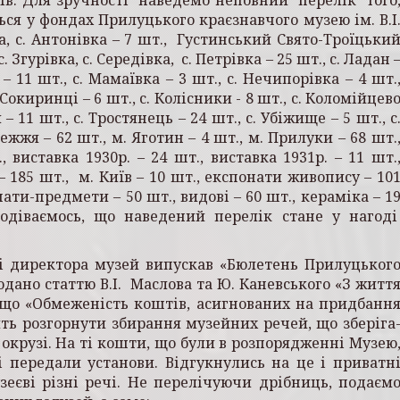
ься у фондах Прилуцького краєзнавчого музею ім. В.І
а, с. Антонівка – 7 шт., Густинський Свято-Троїцьки
с. Згурівка, с. Середівка, с. Петрівка – 25 шт., с. Ладан 
 – 11 шт., с. Мамаївка – 3 шт., с. Нечипорівка – 4 шт.
 Сокиринці – 6 шт., с. Колісники - 8 шт., с. Коломійцев
и – 11 шт., с. Тростянець – 24 шт., с. Убіжище – 5 шт., с
жжя – 62 шт., м. Яготин – 4 шт., м. Прилуки – 68 шт.
 виставка 1930р. – 24 шт., виставка 1931р. – 11 шт.
 – 185 шт., м. Київ – 10 шт., експонати живопису – 10
нати-предмети – 50 шт., видові – 60 шт., кераміка – 1
подіваємось, що наведений перелік стане у нагод
аді директора музей випускав «Бюлетень Прилуцьког
одано статтю В.І. Маслова та Ю. Каневського «З житт
, що «Обмеженість коштів, асигнованих на придбанн
ить розгорнути збирання музейних речей, що зберіга
 окрузі. На ті кошти, що були в розпорядженні Музею
і передали установи. Відгукнулись на це і приватн
зеєві різні речі. Не перелічуючи дрібниць, подаєм