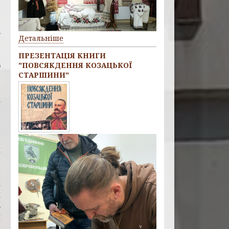
,
,
з
Детальніше
і
,
ПРЕЗЕНТАЦІЯ КНИГИ
ю
"ПОВСЯКДЕННЯ КОЗАЦЬКОЇ
СТАРШИНИ"
.
.
а
д
,
к
Р
,
к
и
з
й
.