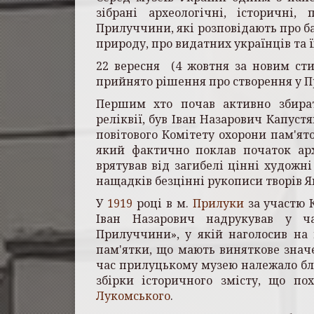
зібрані археологічні, історичні,
Прилуччини, які розповідають про баг
природу, про видатних українців та ї
22 вересня (4 жовтня за новим сти
прийнято рішення про створення у 
Першим хто почав активно зби­рат
реліквії, був Іван Назарович Капустя
повітового Комітету охорони пам'ято
який фактично поклав початок арх
врятував від загибелі цінні ху­дожні
нащадків безцінні рукописи творів Я
У
1919
році в м.
Прилуки
за участю 
Іван Назарович надрукував у час
Прилуччини», у якій наголосив на 
пам'ятки, що мають виняткове значе
час прилуцькому музею належало близ
збірки історичного змісту, що по
Лукомського
.