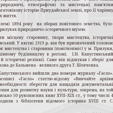
 природничі, етнографічні та мистецькі пам’ятк
атовікову історію Приудайської землі, про її чарівн
х життя.
­лем) 1894 року на зборах повітового земства, бул
Прилуках природничо-історичного музею.
и місцеву старовину, твори ми­стецтва, історичн
нський. У квітні 1919 р. він був призначений голово
к мистецтва і старовини (повіткопміс) у м. Прилуки
івному будівництву в регіоні. І.Н. Капустянськи
 й історичні реліквії. Саме він відшукав і зберіг дл
кова де Бальмена - великого друга Т. Шевченка.
Капустянського вийшли два номери журналу «Гасло»
описі «Гасло» статтю-відозву «Вивчайте архів
необхідності зберегти для нащадків документальн
ння для розвитку науки і культури, зокрема, на то
ько 50 рукописних книг XVII–XIX ст., у тому числі 
ходили з бібліотеки відомого історика XVIII ст.
С