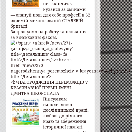
не закінчится.
Рухайся за змінами
— опануй нові для себе професії в 32
окремій механізованій СТАЛЕВІЙ
бригаді!
Запрошуємо на роботу та навчання
за військовим фахом.
я
,
Підсумком
и
наполегливої
,
дослідницької праці,
а
любові до рідного
краю та збереження
історичної пам'яті
х