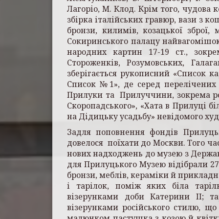
Лагоріо, М. Клод. Крім того, чудова 
збірка італійських гравюр, вази з ко
бронзи, килимів, козацької зброї, 
Сокиринського палацу найвагомішою 
на­родних картин 17-19 ст., зокр
Стороженків, Розумовських, Гала
зберігається рукописний «Список к
Список №1», де серед перелічених 
Прилуки та Прилуччини, зокрема ро
Скоропадського», «Хата в Прилуці б
на Дідицьку усадьбу» невідомого худо
Задля поповнення фондів Прилуцьк
довелося поїхати до Москви. Того ча
нових надходжень до музею з Держа
для Прилуцького Музею відібрали 271 
бронзи, меблів, кераміки й прикладн
і тарілок, поміж яких біла тарі
візерунками доби Катерини ІІ; т
візерунками російського стилю, що
малюнком пастушка з козою й квітки