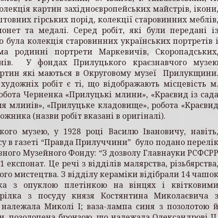
колекція кар­тин західноєвропейських майстрів, ікони
штовних гірських порід, колекції старовинних меблів
монет та медалі. Серед робіт, які були передані і
була колекція старо­винних українських портретів 
ема родинні портрети Маркевичів, Скоропадських
ганів. У фондах Прилуцького краєзнавчого музе
артин які маються в Округовому музеї Прилукщини
художніх робіт є ті, що відображають місцевість м
бота Черненка «Прилуцькі млини», «Краєвид із сад
іля млинів», «Прилуцьке кладовище», робота «Краєви
жника (назви робіт вказані в оригіналі).
ого музею, у 1928 році Василю Івановичу, навіть
су в газеті “Правда Прилуччини” було подано перелі
вного Музейного Фонду: “З дозволу Главнауки РСФСР
експонат. Це речі з відділів малярства, різьбярства
ого мистецтва. З відділу кераміки відібрали 14 чашо
лка з опуклою плетінкою на вінцях і квітковим
арілка з посуду князя Костянтина Миколаєвича 
 належала Миколі І; ваза-лампа синя з позолотою 
, позолочена бронзою, що належала Олександрові ІІ