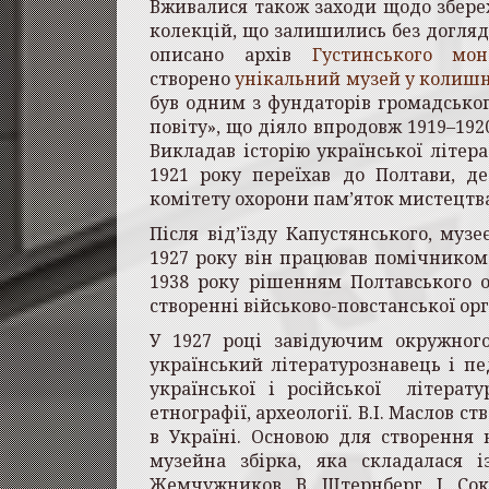
Вживалися також заходи щодо збереж
колекцій, що залишились без догляд
описано архів
Густинського мон
створено
унікальний музей у колиш
був одним з фундаторів громадсько
повіту», що діяло впродовж 1919–1920
Викладав історію української літер
1921 року переїхав до Полтави, де
комітету охорони пам’яток мистецтва
Після від’їзду Капустянського, муз
1927 року він працював помічником
1938 року рішенням Полтавського 
створенні військово-повстанської орг
У 1927 році завідуючим окруж­ног
український літературознавець і п
української і російської літерату
етнографії, археології. В.І. Маслов с
в Україні. Основою для створення 
музейна збірка, яка складалася і
Жемчужников, В. Штернберг, І. Соко