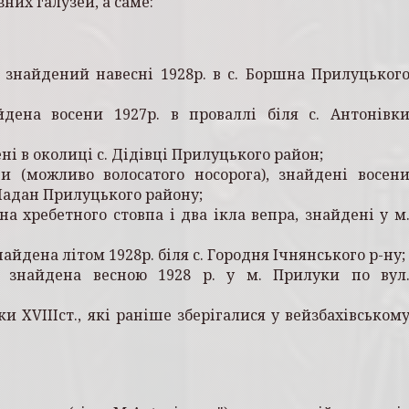
них галузей, а саме:
 знайдений навесні 1928р. в с. Боршна Прилуцьког
йдена восени 1927р. в проваллі біля с. Антонівк
 в око­лиці с. Дідівці Прилуцького район;
и (можливо волосатого носо­рога), знайдені восен
. Ладан Прилуцького району;
на хребетного стовпа і два ікла вепра, знайдені у м
айдена літом 1928р. біля с. Городня Ічнянського р-ну;
, знайдена весною 1928 р. у м. Прилуки по вул
 XVIIIст., які ра­ніше зберігалися у вейзбахівськом