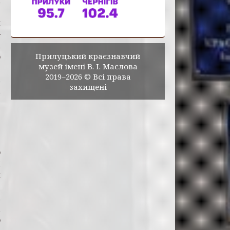
.
й
–
,
Прилуцький краєзнавчий
о
музей імені В. І. Маслова
.
2019–2026 © Всі права
,
захищені
,
1
9
і
о
я
я
­
,
і
о