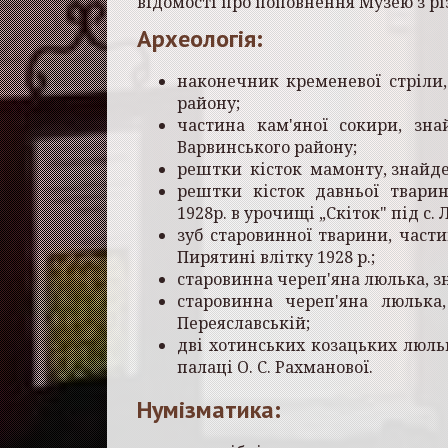
відомості про поповнення Музею з різ
Археологія:
наконечник кременевої стріли,
району;
частина кам'яної сокири, зна
Варвинського району;
рештки кісток мамонту, знайдені
рештки кісток давньої тварин
1928р. в уро­чищі „Скіток" під с
зуб старовинної тварини, части
Пирятині влітку 1928 р.;
старовинна череп'яна люлька, зн
старовинна череп'яна люлька
Переяславській;
дві хотинських козацьких люльки
палаці О. С. Рахманової.
Нумізматика: