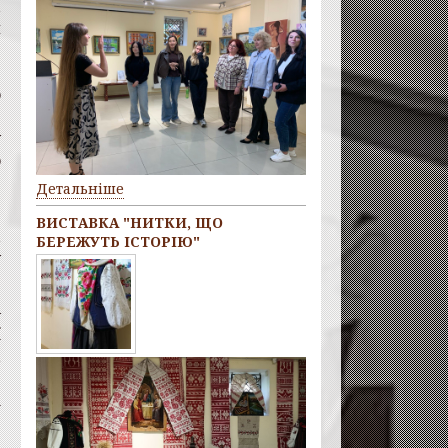
і
й
.
ч
о
.
у
о
Детальніше
З
ВИСТАВКА "НИТКИ, ЩО
і
БЕРЕЖУТЬ ІСТОРІЮ"
у
—
ї
,
в
а
.
.