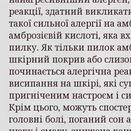
реакції, здатний викликат
такої сильної алергії на а
амброзієвій кислоті, яка в
пилку. Як тільки пилок ам
шкірний покрив або слизо
починається алергічна реа
висипання на шкірі, які с
пригніченим настроєм і с
Крім цього, можуть спосте
головні болі, поганий сон а