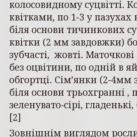
колосовидному суцвітті. 
квітками, по 1-3 у пазухах
біля основи тичинкових су
квітки (2 мм завдовжки) бо
зубчасті, жовті. Маточкові
без оцвітини, по одній в я
обгортці. Сім’янки (2-4мм
біля основи трьохгранні , 
зеленувато-сірі, гладенькі,
[2]
Зовнішнім виглядом рослин