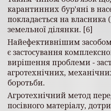
карантинних бур’яні в на
покладається на власника 
земельної ділянки. [6]
Найефективнішим засобом 
є застосування комплексно
вирішення проблеми - зас
агротехнічних, механічни
боротьби.
Агротехнічний метод пер
посівного матеріалу, дот