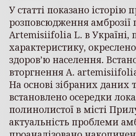
У статті показано історію
розповсюдження амброзії 
Artemisiifolia L. в Україні
характеристику, окреслено
здоров’ю населення. Встан
вторгнення A. artemisiifoli
На основі зібраних даних 
встановлено осередки локал
полинолистої в місті Прил
актуальність проблеми амб
проаналізовано накопичени