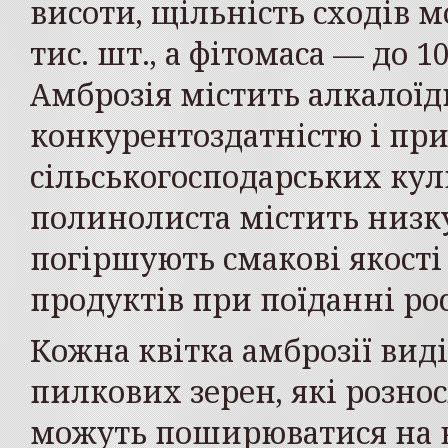
висоти, щільність сходів 
тис. шт., а фітомаса — до 1
Амброзія містить алкалоїд
конкурентоздатністю і пр
сільськогосподарських кул
полинолиста містить низку
погіршують смакові якості
продуктів при поїданні ро
Кожна квітка амброзії вид
пилкових зерен, які рознос
можуть поширюватися на в