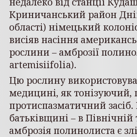
недалеко від станції Кудаш
Криничанський район Дні
області) німецький колоні
висіяв насіння американсь
рослини – амброзії полинол
artemisiifolia).
Цю рослину використовува
медицині, як тонізуючий,
протиспазматичний засіб. Н
батьківщині – в Північній
амброзія полинолиста є зл