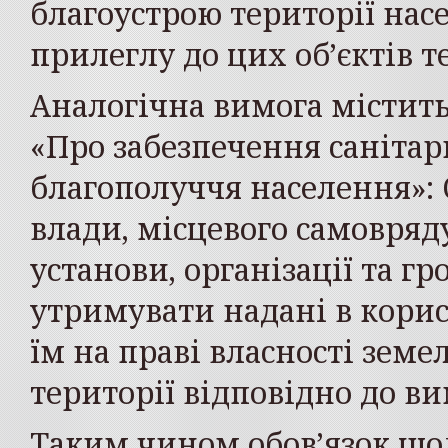
благоустрою території нас
прилеглу до цих об’єктів т
Аналогічна вимога містить
«Про забезпечення санітар
благополуччя населення»:
влади, місцевого самовряд
установи, організації та г
утримувати надані в кори
їм на праві власності земе
території відповідно до в
Таким чином обов’язок щ