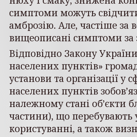
нюху і смаку, знижена конц
симптоми можуть свідчити
амброзію. Але, частіше за
вищеописані симптоми за з
Відповідно Закону України
населених пунктів» громад
установи та організації у 
населених пунктів зобов’я
належному стані об’єкти б
частини), що перебувають у
користуванні, а також ви