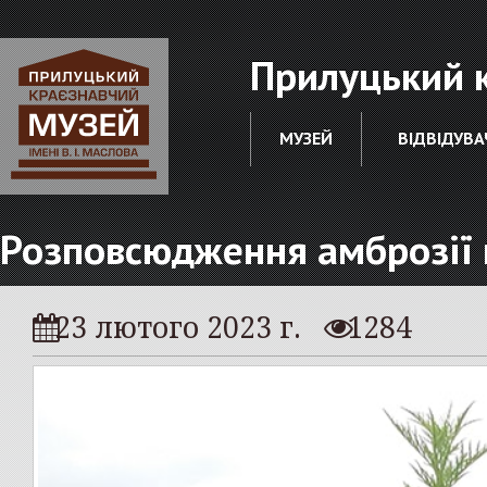
Прилуцький к
МУЗЕЙ
ВІДВІДУВА
Розповсюдження амброзії 
23 лютого 2023 г.
1284