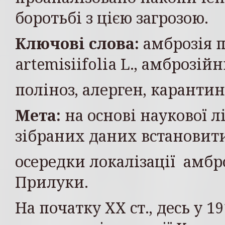
боротьбі з цією загрозою.
Ключові слова:
амброзія п
artemisiifolia L., амброзій
поліноз, алерген, каранти
Мета:
на основі наукової л
зібраних даних встановит
осередки локалізації амбро
Прилуки.
На початку ХХ ст., десь у 19