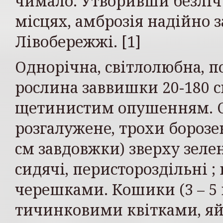
чимало. Утворивши безліч 
місцях, амброзія надійно 
Лівобережжі. [1]
Однорічна, світлолюбна, по
рослина заввишки 20-180 с
щетинистим опушенням. С
розгалужене, трохи борозен
см завдовжки) зверху зелен
сидячі, перистороздільні ; 
черешками. Кошики (3 – 5 
тичинковими квітками, яйц