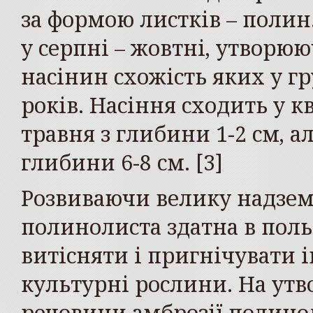
за формою листків – полин.
у серпні – жовтні, утворююч
насінин схожість яких у гру
років. Насіння сходить у кв
травня з глибини 1-2 см, ал
глибини 6-8 см. [3]
Розвиваючи велику надзем
полинолиста здатна в пол
витісняти і пригнічувати і
культурні рослини. На утв
речовини амброзії полинол