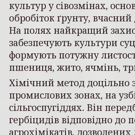
культур у сівозмінах, осн
обробіток ґрунту, вчасний 
На полях найкращий захист
забезпечують культури суц
формують потужну листост
пшениця, жито, ячмінь, тр
Хімічний метод доцільно з
промислових зонах, на узбі
сільгоспугіддях. Він перед
гербіцидів відповідно до п
агрохімікатів, дозволених