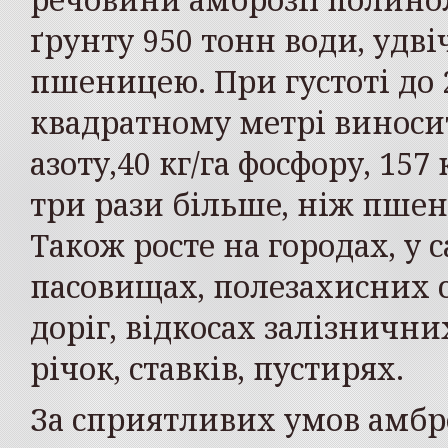
ґрунту 950 тонн води, удві
пшеницею. При густоті до 
квадратному метрі виносить
азоту,40 кг/га фосфору, 157 
три рази більше, ніж пше
Також росте на городах, у с
пасовищах, полезахисних с
доріг, відкосах залізнични
річок, ставків, пустирях.
За сприятливих умов амбро