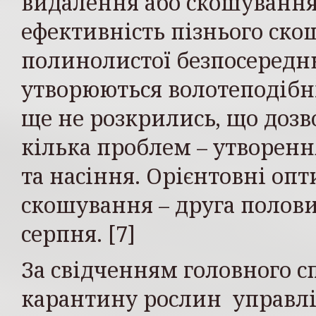
видалення або скошування
ефективність пізнього ско
полинолистої безпосередньо
утворюються волотеподібні
ще не розкрились, що доз
кілька проблем – утворенн
та насіння. Орієнтовні оп
скошування – друга полов
серпня. [7]
За свідченням головного сп
карантину рослин управлі