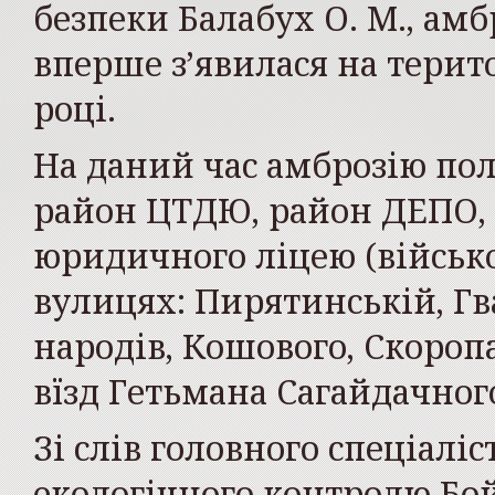
безпеки Балабух О. М., ам
вперше з’явилася на терито
році.
На даний час амброзію по
район ЦТДЮ, район ДЕПО, 
юридичного ліцею (військов
вулицях: Пирятинській, Г
народів, Кошового, Скоропа
вїзд Гетьмана Сагайдачног
Зі слів головного спеціаліс
екологічного контролю Бойч