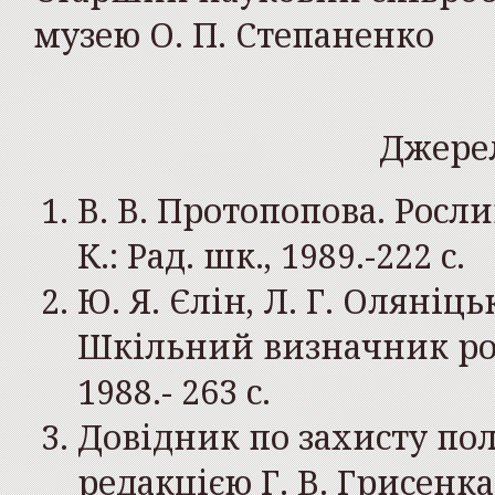
музею О. П. Степаненко
Джере
В. В. Протопопова. Росл
К.: Рад. шк., 1989.-222 с.
Ю. Я. Єлін, Л. Г. Оляніцьк
Шкільний визначник росл
1988.- 263 с.
Довідник по захисту пол
редакцією Г. В. Грисенка,