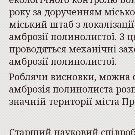
року за дорученням місько
міський штаб з локалізації
амброзії полинолистої. З ц
проводяться механічні за
амброзії полинолистої.
Роблячи висновки, можна с
амброзія полинолиста роз
значній території міста
Старший науковий співроб