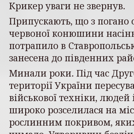
Крикер уваги не звернув.
Припускають, що з погано
червоної конюшини насіння
потрапило в Ставропольськ
занесена до південних рай
Минали роки. Під час Друго
території України пересува
військової техніки, людей і
широко розселилася на мі
рослинним покривом, яких