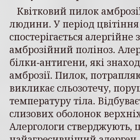
Квітковий пилок амброзі
людини. У період цвітіння
спостерігається алергійне
амброзійний поліноз. Але
білки-антигени, які знаход
амброзії. Пилок, потрапляю
викликає сльозотечу, пору
температуру тіла. Відбуває
слизових оболонок верхні
Алергологи стверджують, щ
найагресивніший алерген, 